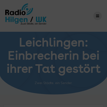
Zum
Inhalt
springen
Leichlingen:
Einbrecherin bei
ihrer Tat gestört
Zwei Städte, ein Sender.