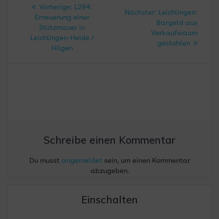
Beitragsnavigation
Vorheriger
Vorherige:
L294:
Nächster
Nächster:
Leichlingen:
Beitrag:
Erneuerung einer
Beitrag:
Bargeld aus
Stützmauer in
Verkaufsraum
Leichlingen-Heide /
gestohlen
Hilgen
Schreibe einen Kommentar
Du musst
angemeldet
sein, um einen Kommentar
abzugeben.
Einschalten