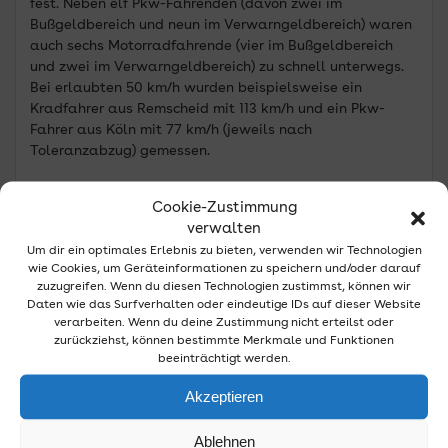
fest. Neben elf Pkw-Fahrenden (davon zwei im
Bußgeldbereich und neun im Verwarngeldbereich) waren
auch sechs Motorradfahrende (vier im Bußgeldbereich
und zwei im Verwarngeldbereich) zu schnell unterwegs.
Bei erlaubten 50 km/h wurden beispielsweise ein
Kradfahrer aus Remscheid mit 113 km/h und ein Pkw-
Fahrer aus Köln mit 77 km/h (jeweils nach
Toleranzabzug) gemessen.
In Odenthal-Landwehr wurden sechs Pkw-Fahrende und
Cookie-Zustimmung
ein Motorradfahrer mit einer zu schnellen
verwalten
Geschwindigkeit gemessen. Gegen zwei der Pkw-
Um dir ein optimales Erlebnis zu bieten, verwenden wir Technologien
Fahrenden wurden Ordnungswidrigkeitenverfahren
wie Cookies, um Geräteinformationen zu speichern und/oder darauf
eingeleitet. Die restlichen vier Pkw-Fahrenden befanden
zuzugreifen. Wenn du diesen Technologien zustimmst, können wir
sich, ebenso wie der Motorradfahrer, im
Daten wie das Surfverhalten oder eindeutige IDs auf dieser Website
Verwarngeldbereich.
verarbeiten. Wenn du deine Zustimmung nicht erteilst oder
zurückziehst, können bestimmte Merkmale und Funktionen
In Kürten-Laudenberg hielten die Polizisten drei Pkw und
beeinträchtigt werden.
ein Motorrad an, dessen Fahrer zu schnell unterwegs
waren. Der Motorradfahrer aus Remscheid war bei
Akzeptieren
erlaubten 70 km/h mit 107 km/h (nach Toleranzabzug)
unterwegs.
Ablehnen