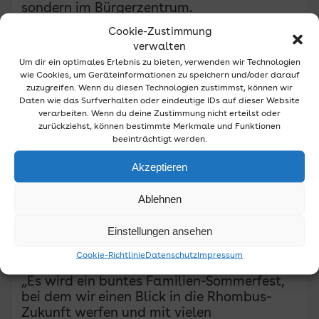
sondern im Bürgerzentrum.
Cookie-Zustimmung
Aber natürlich werden
Führungen auf das
verwalten
Rhombus-Gelände
angeboten, bei denen
Um dir ein optimales Erlebnis zu bieten, verwenden wir Technologien
die Besucherinnen und Besucher einen
wie Cookies, um Geräteinformationen zu speichern und/oder darauf
Einblick bekommen, wo das neue
zuzugreifen. Wenn du diesen Technologien zustimmst, können wir
Hallenbad die Türen öffnen wird und wo
Daten wie das Surfverhalten oder eindeutige IDs auf dieser Website
man ab dann auch um den „Klima-See“
verarbeiten. Wenn du deine Zustimmung nicht erteilst oder
zurückziehst, können bestimmte Merkmale und Funktionen
spazieren kann. Außerdem bietet die VHS
beeinträchtigt werden.
an dem Tag unter dem Motto „Innovation
macht Lust auf Lernen“ an zahlreichen
Akzeptieren
Ständen im Rathaus Möglichkeiten,
verschiedene Kurse auszuprobieren und
Ablehnen
Neues zu entdecken. Auch Vereine, die sich
bei der Planung für das „Haus der Vereine“
Einstellungen ansehen
eingebracht haben, sind vor Ort, um sich
zu präsentieren.
Cookie-Richtlinie
Datenschutz
Impressum
„Es wird ein buntes Familien-Sommerfest,
bei dem wir einen Blick in die Rhombus-
Zukunft werfen und mit vielen