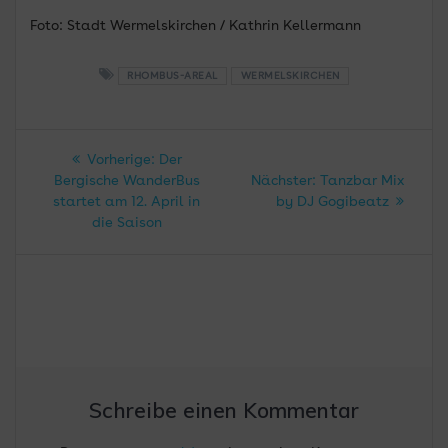
Foto: Stadt Wermelskirchen / Kathrin Kellermann
RHOMBUS-AREAL
WERMELSKIRCHEN
Beitragsnavigation
Vorheriger
Vorherige:
Der
Beitrag:
Nächster
Bergische WanderBus
Nächster:
Tanzbar Mix
Beitrag:
startet am 12. April in
by DJ Gogibeatz
die Saison
Schreibe einen Kommentar