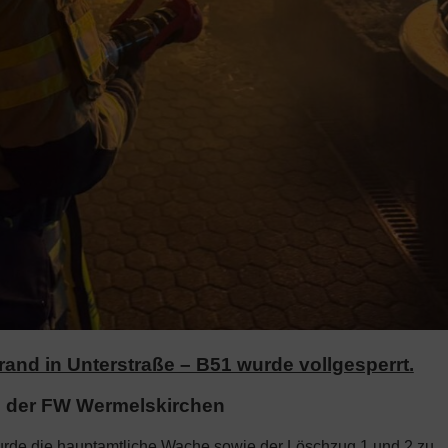
nd in Unterstraße – B51 wurde vollgesperrt.
 der FW Wermelskirchen
urde die hauptamtliche Wache sowie der Löschzug 1 und 2 zu