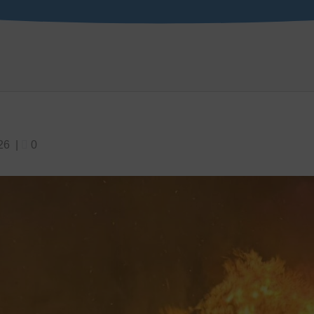
26
|
0