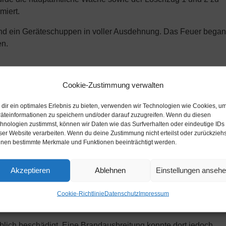
miert.
nd ein Geräteschuppen in voller Ausdehnung. Das Feuer began
en.
Cookie-Zustimmung verwalten
us, wodurch alle Löschzüge der Freiwilligen Feuerwehr zur
dir ein optimales Erlebnis zu bieten, verwenden wir Technologien wie Cookies, u
äteinformationen zu speichern und/oder darauf zuzugreifen. Wenn du diesen
erem Atemschutz wurde durch die hauptamtliche Wache sowie
hnologien zustimmst, können wir Daten wie das Surfverhalten oder eindeutige IDs
stellung zu beiden Gebäuden aufgebaut. Drei Trupps, die
ser Website verarbeiten. Wenn du deine Zustimmung nicht erteilst oder zurückziehs
aren, versuchten, eine weitere Brandausbreitung zu verhindern.
nen bestimmte Merkmale und Funktionen beeinträchtigt werden.
nnte das Übergreifen des Feuers auf ein angrenzendes Gebäu
Akzeptieren
Ablehnen
Einstellungen anseh
eibe ermöglichte das Eindringen der Flammen in das
er über das Gesims in den Dachstuhl aus.
Cookie-Richtlinie
Datenschutz
Impressum
ich beschädigt. Eine Brandausbreitung konnte dort jedoch