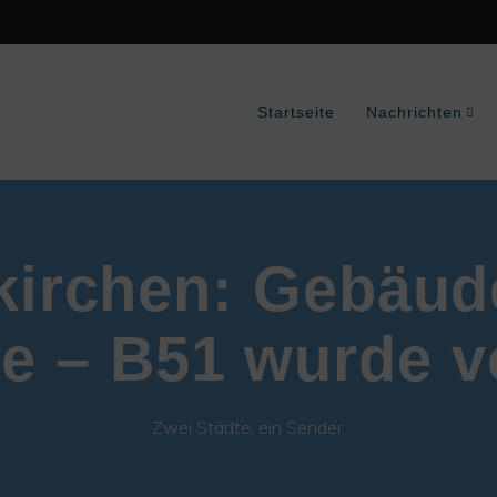
Startseite
Nachrichten
irchen: Gebäud
e – B51 wurde v
Zwei Städte, ein Sender.