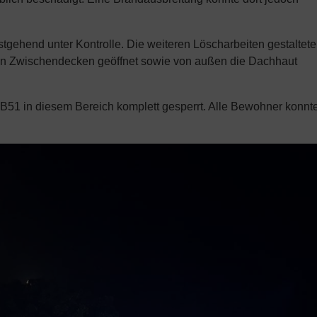
gehend unter Kontrolle. Die weiteren Löscharbeiten gestaltet
en Zwischendecken geöffnet sowie von außen die Dachhaut
1 in diesem Bereich komplett gesperrt. Alle Bewohner konnt