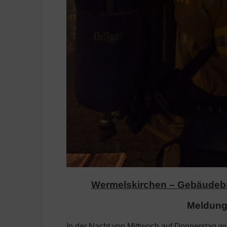
Wermelskirchen – Gebäudebra
Meldung
In der Nacht von Mittwoch auf Donnerstag w