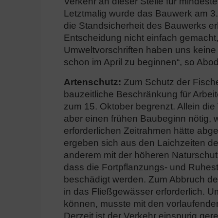
Verkehr an dieser Stelle für mindest
Letztmalig wurde das Bauwerk am 3. J
die Standsicherheit des Bauwerks erh
Entscheidung nicht einfach gemacht
Umweltvorschriften haben uns kein
schon im April zu beginnen“, so Abo
Artenschutz:
Zum Schutz der Fische 
bauzeitliche Beschränkung für Arbei
zum 15. Oktober begrenzt. Allein die
aber einen frühen Baubeginn nötig,
erforderlichen Zeitrahmen hätte ab
ergeben sich aus den Laichzeiten 
anderem mit der höheren Naturschut
dass die Fortpflanzungs- und Ruhest
beschädigt werden. Zum Abbruch des
in das Fließgewässer erforderlich. U
können, musste mit den vorlaufenden
Derzeit ist der Verkehr einspurig ger