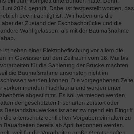
ens ein Jahr komplett unterbunden hätte. Denn:
uni 2024 geprüft. Dabei ist festgestellt worden, da
eblich beeinträchtigt ist. „Wir haben uns die
, aber der Zustand der Eschbachbrücke und die
e andere Wahl gelassen, als mit der Baumaßnahme
dahab.
ist neben einer Elektrobefischung vor allem die
ten im Gewässer auf den Zeitraum vom 16. Mai bis
 Vorarbeiten für die Sanierung der Brücke machten
 weil die Baumaßnahme ansonsten nicht im
geschlossen werden können. Die vorgegebenen Zeite
der vorkommenden Fischfauna und wurden unter
zbehörde abgestimmt. Es soll vermieden werden,
ätten der geschützten Fischarten zerstört oder
 Bestandsbauwerkes ist aber zwingend ein Eingriff
m die artenschutzrechtlichen Vorgaben einhalten zu
 Bauarbeiten bereits ab April begonnen werden.
egelt, weil für die Vorarbeiten große Gerätschaften