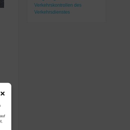
Verkehrskontrollen des
Verkehrsdienstes
e
m
 auf
t,