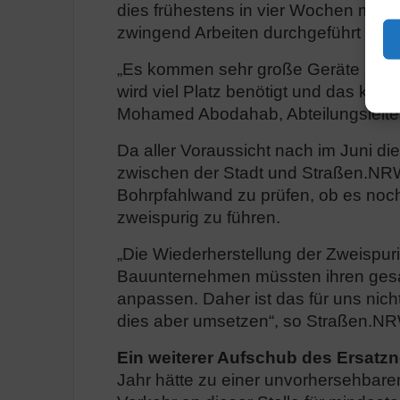
dies frühestens in vier Wochen möglic
zwingend Arbeiten durchgeführt werd
„Es kommen sehr große Geräte zum E
wird viel Platz benötigt und das kann
Mohamed Abodahab, Abteilungsleiter
Da aller Voraussicht nach im Juni d
zwischen der Stadt und Straßen.NRW
Bohrpfahlwand zu prüfen, ob es noch
zweispurig zu führen.
„Die Wiederherstellung der Zweispurig
Bauunternehmen müssten ihren gesam
anpassen. Daher ist das für uns nich
dies aber umsetzen“, so Straßen.N
Ein weiterer Aufschub des Ersat
Jahr hätte zu einer unvorhersehbare