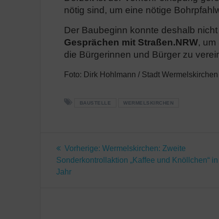
nötig sind, um eine nötige Bohrpfahl
Der Baubeginn konnte deshalb nicht
Gesprächen mit Straßen.NRW
, um 
die Bürgerinnen und Bürger zu verein
Foto: Dirk Hohlmann / Stadt Wermelskirchen
BAUSTELLE
WERMELSKIRCHEN
Beitragsnavigatio
Vorheriger
Vorherige:
Wermelskirchen: Zweite
Beitrag:
Sonderkontrollaktion „Kaffee und Knöllchen“ i
Jahr