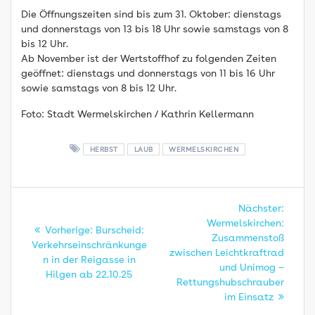
Die Öffnungszeiten sind bis zum 31. Oktober: dienstags
und donnerstags von 13 bis 18 Uhr sowie samstags von 8
bis 12 Uhr.
Ab November ist der Wertstoffhof zu folgenden Zeiten
geöffnet: dienstags und donnerstags von 11 bis 16 Uhr
sowie samstags von 8 bis 12 Uhr.
Foto: Stadt Wermelskirchen / Kathrin Kellermann
HERBST
LAUB
WERMELSKIRCHEN
Beitragsnavigation
Nächs
Nächster:
Beitra
Wermelskirchen:
Vorheriger
Vorherige:
Burscheid:
Zusammenstoß
Beitrag:
Verkehrseinschränkunge
zwischen Leichtkraftrad
n in der Reigasse in
und Unimog –
Hilgen ab 22.10.25
Rettungshubschrauber
im Einsatz