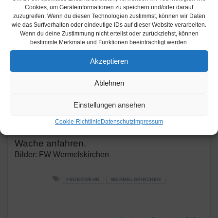
Waldbrand zwischen Lüffringhausen und
Cookies, um Geräteinformationen zu speichern und/oder darauf
Eschbachtalsperre
zuzugreifen. Wenn du diesen Technologien zustimmst, können wir Daten
wie das Surfverhalten oder eindeutige IDs auf dieser Website verarbeiten.
Wenn du deine Zustimmung nicht erteilst oder zurückziehst, können
Heute Morgen wurde die Feuerwehr
bestimmte Merkmale und Funktionen beeinträchtigt werden.
Wermelskirchen in den Wald zwischen
Lüffringhausen und der Eschbachtalsperre
Akzeptieren
alarmiert. Nach einer ausgiebigen
Erkundung, fanden die Kräfte eine in Brand
Ablehnen
geratene Fläche von ca. 40qm vor. Diese
wurde mittels C-Rohr abgelöscht.
Einstellungen ansehen
Cookie-Richtlinie
Datenschutz
Impressum
Nach ca. 2 Std. konnten die Kräfte wieder die
Wache anfahren.
Bilder: FW Wermelskirchen
FEUERWEHR
WERMELSKIRCHEN
Beitragsnavigation