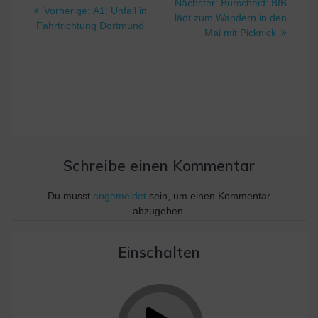
Nächster
Nächster:
Burscheid: BfB
Vorheriger
Vorherige:
A1: Unfall in
Beitrag:
lädt zum Wandern in den
Beitrag:
Fahrtrichtung Dortmund
Mai mit Picknick
Schreibe einen Kommentar
Du musst
angemeldet
sein, um einen Kommentar
abzugeben.
Einschalten