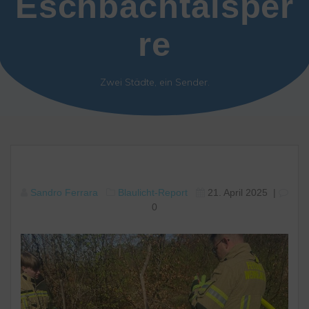
Eschbachtalsper
re
Zwei Städte, ein Sender.
Sandro Ferrara
Blaulicht-Report
21. April 2025
|
0