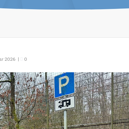
uar 2026
|
0