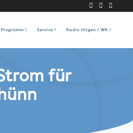
Programm
Service
Radio Hilgen / WK
Strom für
Dhünn