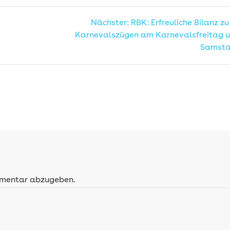
n
Nächster
Nächster:
RBK: Erfreuliche Bilanz z
Beitrag:
Karnevalszügen am Karnevalsfreitag u
Samst
mmentar abzugeben.