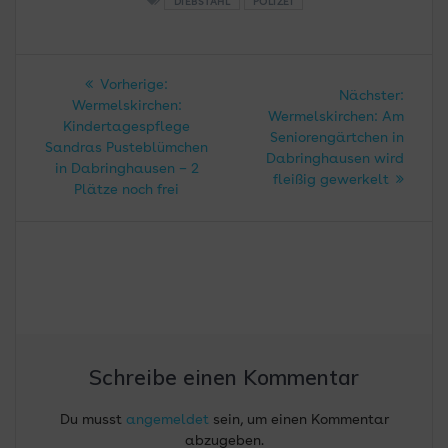
DIEBSTAHL
POLIZEI
Beitragsnavigation
Vorheriger
Vorherige:
Nächs
Nächster:
Beitrag:
Wermelskirchen:
Beitra
Wermelskirchen: Am
Kindertagespflege
Seniorengärtchen in
Sandras Pusteblümchen
Dabringhausen wird
in Dabringhausen – 2
fleißig gewerkelt
Plätze noch frei
Schreibe einen Kommentar
Du musst
angemeldet
sein, um einen Kommentar
abzugeben.