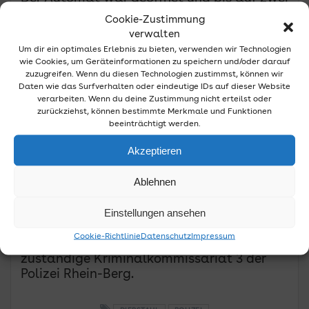
Zigarettenpackungen leer. Am
Cookie-Zustimmung
Schließmechanismus konnten die Beamten
verwalten
Hebelspuren nachweisen.
Um dir ein optimales Erlebnis zu bieten, verwenden wir Technologien
wie Cookies, um Geräteinformationen zu speichern und/oder darauf
Auch der zweite aufgebrochene
zuzugreifen. Wenn du diesen Technologien zustimmst, können wir
Zigarettenautomat an der Kreuzung
Daten wie das Surfverhalten oder eindeutige IDs auf dieser Website
Neuenweg/Hauptstraße wies Hebelmarken
verarbeiten. Wenn du deine Zustimmung nicht erteilst oder
zurückziehst, können bestimmte Merkmale und Funktionen
auf. Auch diesen Automaten hatten
beeinträchtigt werden.
Unbekannte bis auf zwei
Zigarettenpackungen geleert.
Akzeptieren
An beiden Automaten entstand ein
Ablehnen
Schaden im mittleren vierstelligen Bereich.
Einstellungen ansehen
Wer sachdienliche Hinweise zu den Taten
geben kann, wendet sich bitte unter der
Cookie-Richtlinie
Datenschutz
Impressum
Rufnummer 02202 205-0 an das
zuständige Kriminalkommissariat 3 der
Polizei Rhein-Berg.