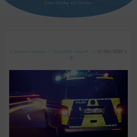
Zwei Städte, ein Sender.
Sandro Ferrara
Blaulicht-Report
21. Mai 2025
|
0