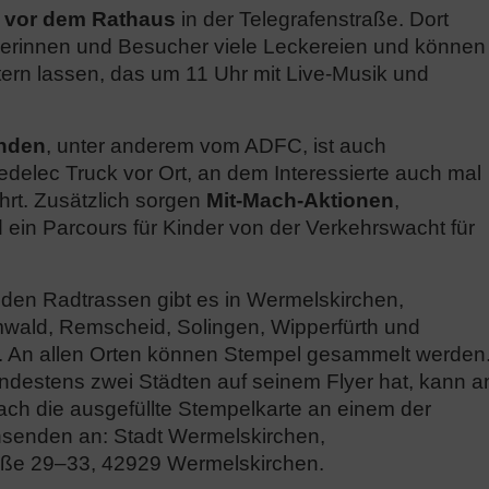
t
vor dem Rathaus
in der Telegrafenstraße. Dort
herinnen und Besucher viele Leckereien und können
ern lassen, das um 11 Uhr mit Live-Musik und
änden
, unter anderem vom ADFC, ist auch
elec Truck vor Ort, an dem Interessierte auch mal
ährt. Zusätzlich sorgen
Mit-Mach-Aktionen
,
ein Parcours für Kinder von der Verkehrswacht für
 den Radtrassen gibt es in Wermelskirchen,
ald, Remscheid, Solingen, Wipperfürth und
. An allen Orten können Stempel gesammelt werden
ndestens zwei Städten auf seinem Flyer hat, kann a
ach die ausgefüllte Stempelkarte an einem der
nsenden an: Stadt Wermelskirchen,
raße 29–33, 42929 Wermelskirchen.