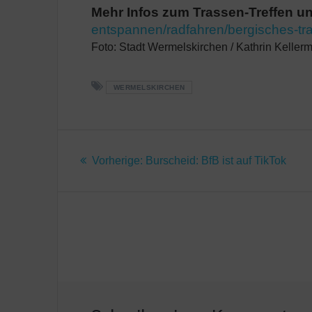
Mehr Infos zum Trassen-Treffen un
entspannen/radfahren/bergisches-tra
Foto: Stadt Wermelskirchen / Kathrin Keller
WERMELSKIRCHEN
Beitragsnavigatio
Vorheriger
Vorherige:
Burscheid: BfB ist auf TikTok
Beitrag: