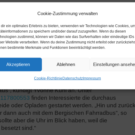
en mit spannender Challenge am 01.06.25.
Cookie-Zustimmung verwalten
rgische Trassen-Treffen
in diesem Jahr in
 von 11 bis 17 Uhr vor dem Bürgerzentrum in der
dir ein optimales Erlebnis zu bieten, verwenden wir Technologien wie Cookies, u
äteinformationen zu speichern und/oder darauf zuzugreifen. Wenn du diesen
 es gibt eine weitere Premiere: Weil in der
hnologien zustimmst, können wir Daten wie das Surfverhalten oder eindeutige IDs
Radfahrerinnen und Radfahrer an allen Stationen
ser Website verarbeiten. Wenn du deine Zustimmung nicht erteilst oder zurückziehs
Yvonne Kuhl aus dem Amt für Stadtentwicklung, ein
nen bestimmte Merkmale und Funktionen beeinträchtigt werden.
t: Eine Strecke entlang der Radtrassen, die alle
auf der fleißig Stempel an allen Stationen gesammel
Akzeptieren
Ablehnen
Einstellungen anseh
Cookie-Richtlinie
Datenschutz
Impressum
n bekommen, die komplett ausgefüllt waren. Deshal
aus“, kündigt Yvonne Kuhl an. Unter
/2117800553
finden Interessierte die durchaus
heide oder Opladen gestartet werden. „Hin und zurüc
 dann auch mit dem Bergischen Fahrradbus“, so
ollte aber die Uhr im Blick haben, weil die
besetzt sind.“