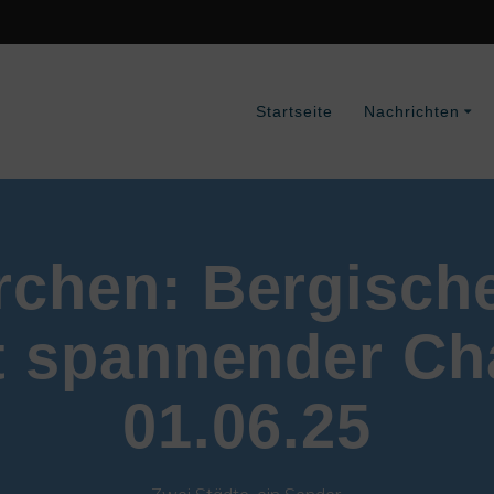
Startseite
Nachrichten
chen: Bergisch
it spannender Ch
01.06.25