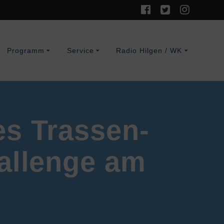
Programm
Service
Radio Hilgen / WK
es Trassen-
allenge am