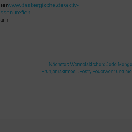
ter
www.dasbergische.de/aktiv-
ssen-treffen
mann
n
Nächster
Nächster:
Wermelskirchen: Jede Menge 
Beitrag:
Frühjahrskirmes, „Fest“, Feuerwehr und me