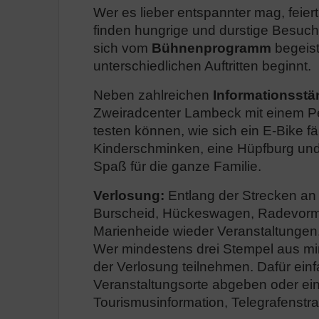
Wer es lieber entspannter mag, feier
finden hungrige und durstige Besuc
sich vom
Bühnenprogramm
begeist
unterschiedlichen Auftritten beginnt.
Neben zahlreichen
Informationsst
Zweiradcenter Lambeck mit einem Ped
testen können, wie sich ein E-Bike f
Kinderschminken, eine Hüpfburg und 
Spaß für die ganze Familie.
Verlosung:
Entlang der Strecken an
Burscheid, Hückeswagen, Radevormw
Marienheide wieder Veranstaltungen
Wer mindestens drei Stempel aus mi
der Verlosung teilnehmen. Dafür einf
Veranstaltungsorte abgeben oder ei
Tourismusinformation, Telegrafenst