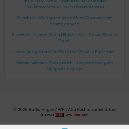
Rhein.-Berg. Kreis: Ergebnisse der gestrigen
Verkehrskontrollen des Verkehrsdienstes
Burscheid: Waldbrand beschäftigt Feuerwehr am
Sonntagabend
Burscheid: 9 Jahre Radio Hilgen / WK – Danke für eure
Treue!
Neue Ausgabestellen für Gelbe Säcke in Burscheid
Wermelskirchen: Spatenstich – Umgestaltung des
Hüpptals beginnt
© 2026 Radio Hilgen / WK | Alle Rechte vorbehalten.