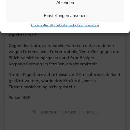
Ablehnen
benötigten Fahrerlaubnis war. Des Weiteren konnte im
Verlauf der Sachverhaltsaufnahme festgestellt werden,
Einstellungen ansehen
dass das am Kraftrad angebrachte Kennzeichen als
entwendet gemeldet war und das Kraftrad seit
Cookie-Richtlinie
Datenschutz
Impressum
November 2024 nicht mehr für den Straßenverkehr
zugelassen ist.
Gegen den Unfallverursacher wird nun unter anderem
wegen Fahrens ohne Fahrerlaubnis, Verstoßes gegen das
Pflichtversicherungsgesetz und fahrlässiger
Körperverletzung im Straßenverkehr ermittelt.
Da die Eigentumsverhältnisse vor Ort nicht abschließend
geklärt wurden, wurde das Kraftrad zwecks
Eigentumssicherung sichergestellt.
Polizei RBK
BURSCHEID
POLIZEI
UNFALL