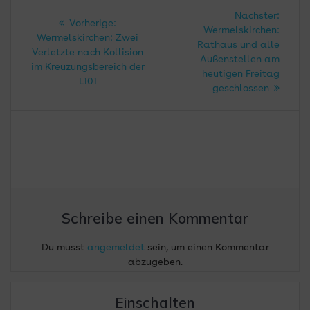
Beitragsnavigation
Nächs
Nächster:
Vorheriger
Vorherige:
Beitra
Wermelskirchen:
Beitrag:
Wermelskirchen: Zwei
Rathaus und alle
Verletzte nach Kollision
Außenstellen am
im Kreuzungsbereich der
heutigen Freitag
L101
geschlossen
Schreibe einen Kommentar
Du musst
angemeldet
sein, um einen Kommentar
abzugeben.
Einschalten