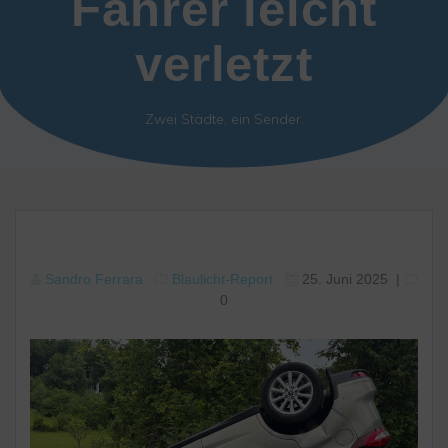
Fahrer leicht
verletzt
Zwei Städte, ein Sender.
Sandro Ferrara
Blaulicht-Report
25. Juni 2025
|
0