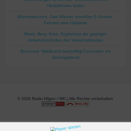
Herbstkirmes laufen
Wermelskirchen: Zwei Männer entreißen E-Scooter-
Fahrerin eine Halskette
Rhein.-Berg. Kreis: Ergebnisse der gestrigen
Verkehrskontrollen des Verkehrsdienstes
Burscheid: Waldbrand beschäftigt Feuerwehr am
Sonntagabend
© 2026 Radio Hilgen / WK | Alle Rechte vorbehalten.