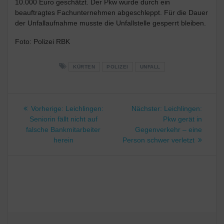
10.000 Euro geschätzt. Der Pkw wurde durch ein
beauftragtes Fachunternehmen abgeschleppt. Für die Dauer
der Unfallaufnahme musste die Unfallstelle gesperrt bleiben.
Foto: Polizei RBK
KÜRTEN
POLIZEI
UNFALL
Beitragsnavigation
Vorheriger
Nächster
Vorherige:
Leichlingen:
Nächster:
Leichlingen:
Beitrag:
Beitrag:
Seniorin fällt nicht auf
Pkw gerät in
falsche Bankmitarbeiter
Gegenverkehr – eine
herein
Person schwer verletzt