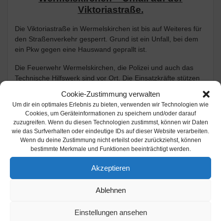
Viktoriastraße.
Die Viktoriastraße in Wermelskirchen ist bis auf Weiteres für
den Straßenverkehr gesperrt. Grund ist ein Unfall, bei dem
ein Pkw gegen eine Hauswand geprallt ist.
Die Feuerwehr Wermelskirchen, die Polizei und auch das
Technische Hilfswerk sind vor Ort. Die Einsatzkräfte stützen
die beschädigte Wand ab und werden sie provisorisch
Cookie-Zustimmung verwalten
abdichten. Auch muss geprüft werden, ob die Statik des
Um dir ein optimales Erlebnis zu bieten, verwenden wir Technologien wie
Gebäudes durch den Unfall beeinträchtigt ist.
Cookies, um Geräteinformationen zu speichern und/oder darauf
zuzugreifen. Wenn du diesen Technologien zustimmst, können wir Daten
Info / Bild:
Stadt Wermelskirchen / Kathrin Kellermann
wie das Surfverhalten oder eindeutige IDs auf dieser Website verarbeiten.
Wenn du deine Zustimmung nicht erteilst oder zurückziehst, können
bestimmte Merkmale und Funktionen beeinträchtigt werden.
POLIZEI
UNFALL
WERMELSKIRCHEN
Akzeptieren
Beitragsnavigation
Ablehnen
Nächster
Nächster:
Burscheider
Vorheriger
Beitrag:
Vorherige:
Burscheid:
Seniorenbeirat: Einladung
Einstellungen ansehen
Beitrag:
Reizgas sorgt für
zum nächsten