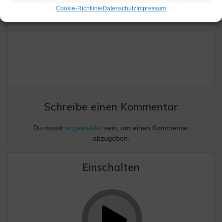
Feuerwehreinsatz
Seniorencafé am 13.
Cookie-Richtlinie
Datenschutz
Impressum
Oktober
Schreibe einen Kommentar
Du musst
angemeldet
sein, um einen Kommentar
abzugeben.
Einschalten